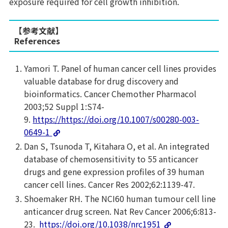
exposure required for cell growth inhibition.
【参考文献】
References
Yamori T. Panel of human cancer cell lines provides
valuable database for drug discovery and
bioinformatics. Cancer Chemother Pharmacol
2003;52 Suppl 1:S74-
9.
https://https://doi.org/10.1007/s00280-003-
0649-1
Dan S, Tsunoda T, Kitahara O, et al. An integrated
database of chemosensitivity to 55 anticancer
drugs and gene expression profiles of 39 human
cancer cell lines. Cancer Res 2002;62:1139-47.
Shoemaker RH. The NCI60 human tumour cell line
anticancer drug screen. Nat Rev Cancer 2006;6:813-
23.
https://doi.org/10.1038/nrc1951