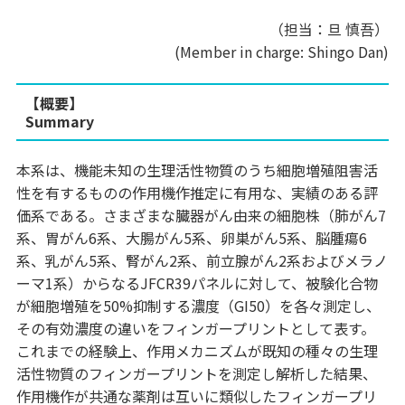
（担当：旦 慎吾）
(Member in charge: Shingo Dan)
【概要】
Summary
本系は、機能未知の生理活性物質のうち細胞増殖阻害活
性を有するものの作用機作推定に有用な、実績のある評
価系である。さまざまな臓器がん由来の細胞株（肺がん7
系、胃がん6系、大腸がん5系、卵巣がん5系、脳腫瘍6
系、乳がん5系、腎がん2系、前立腺がん2系およびメラノ
ーマ1系）からなるJFCR39パネルに対して、被験化合物
が細胞増殖を50%抑制する濃度（GI50）を各々測定し、
その有効濃度の違いをフィンガープリントとして表す。
これまでの経験上、作用メカニズムが既知の種々の生理
活性物質のフィンガープリントを測定し解析した結果、
作用機作が共通な薬剤は互いに類似したフィンガープリ