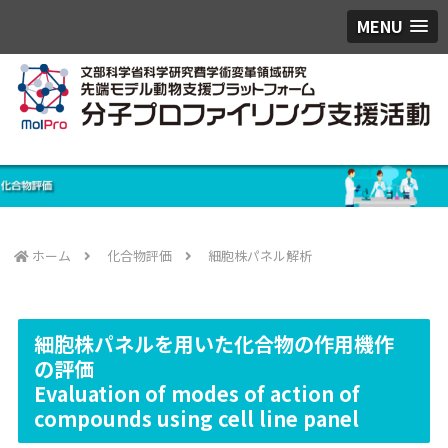
MENU
ホーム
化合物評価
細胞株パネル解析
細胞株パネルを用いた化合物の作用機作
の評価
Evaluation of modes of action of
compounds using cell line panel